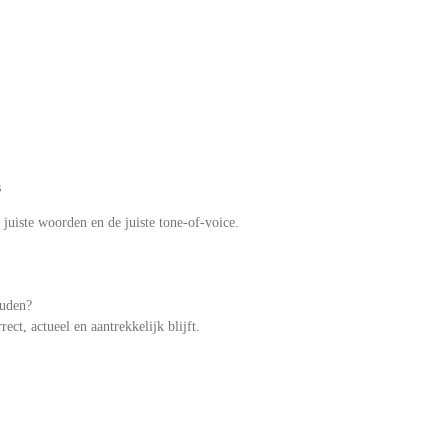
s
e juiste woorden en de juiste tone-of-voice.
ouden?
ect, actueel en aantrekkelijk blijft.