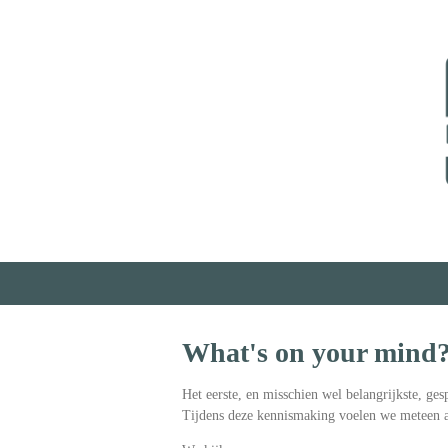
Ga
direct
naar
de
hoofdinhoud
What's on your mind
Het eerste, en misschien wel belangrijkste, ge
Tijdens deze kennismaking voelen we meteen a